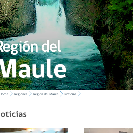
Región del
Maule
Home
Regiones
Región del Maule
Noticias
oticias