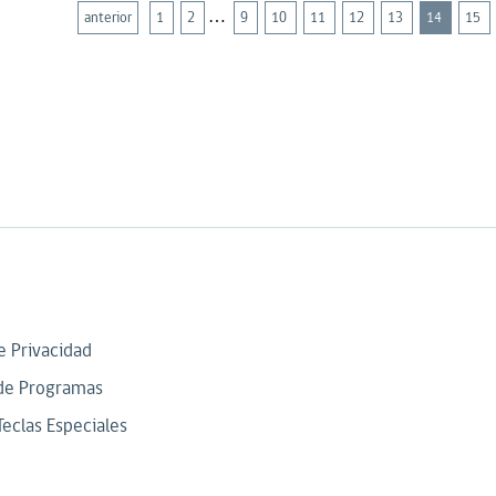
…
anterior
1
2
9
10
11
12
13
14
15
de Privacidad
de Programas
Teclas Especiales