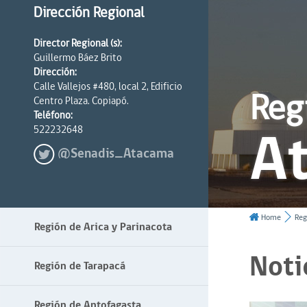
Dirección Regional
Director Regional (s):
Guillermo Báez Brito
Dirección:
Calle Vallejos #480, local 2, Edificio
Reg
Centro Plaza. Copiapó.
Teléfono:
A
522232648
@Senadis_Atacama
Home
Reg
Región de Arica y Parinacota
Noti
Región de Tarapacá
Región de Antofagasta