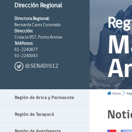
Dirección Regional
Reg
Directora Regional:
Bernarda Cares Coronado
Ma
Dirección:
Croacia 957, Punta Arenas
Teléfonos:
61-2240877
An
61-2240043
@SENADIS12
Home
Reg
Región de Arica y Parinacota
Noti
Región de Tarapacá
Región de Antofagasta