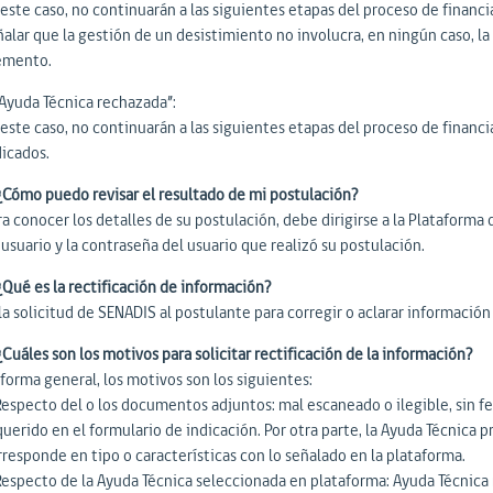
 este caso, no continuarán a las siguientes etapas del proceso de finan
ñalar que la gestión de un desistimiento no involucra, en ningún caso, l
emento.
“Ayuda Técnica rechazada”:
 este caso, no continuarán a las siguientes etapas del proceso de financ
dicados.
 ¿Cómo puedo revisar el resultado de mi postulación?
a conocer los detalles de su postulación, debe dirigirse a la Plataforma 
usuario y la contraseña del usuario que realizó su postulación.
¿Qué es la rectificación de información?
la solicitud de SENADIS al postulante para corregir o aclarar informació
¿Cuáles son los motivos para solicitar rectificación de la información?
forma general, los motivos son los siguientes:
Respecto del o los documentos adjuntos: mal escaneado o ilegible, sin fec
uerido en el formulario de indicación. Por otra parte, la Ayuda Técnica 
rresponde en tipo o características con lo señalado en la plataforma.
Respecto de la Ayuda Técnica seleccionada en plataforma: Ayuda Técnica 