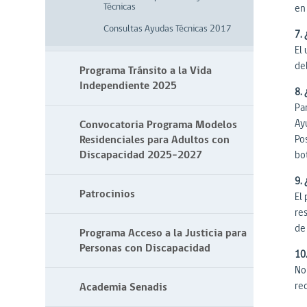
Técnicas
en
Consultas Ayudas Técnicas 2017
7.
El 
de
Programa Tránsito a la Vida
Independiente 2025
8. 
Par
Ayu
Convocatoria Programa Modelos
Residenciales para Adultos con
Pos
Discapacidad 2025-2027
bo
9. 
Patrocinios
El 
re
de
Programa Acceso a la Justicia para
Personas con Discapacidad
10
No
rec
Academia Senadis