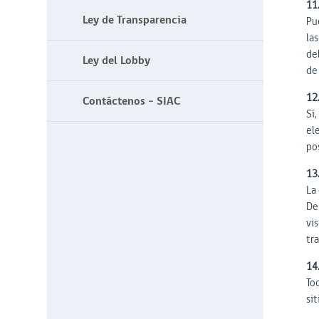
11
Ley de Transparencia
Pue
las
de
Ley del Lobby
de 
12
Contáctenos - SIAC
Sí
el
po
13
La 
De
vi
tr
14
To
sit