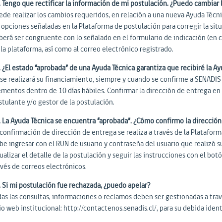
. Tengo que rectificar la información de mi postulación. ¿Puedo cambiar
de realizar los cambios requeridos, en relación a una nueva Ayuda Técnica
 opciones señaladas en la Plataforma de postulación para corregir la sit
berá ser congruente con lo señalado en el formulario de indicación (en c
la plataforma, así como al correo electrónico registrado.
. ¿El estado “aprobada” de una Ayuda Técnica garantiza que recibiré la Ay
, se realizará su financiamiento, siempre y cuando se confirme a SENADIS 
ementos dentro de 10 días hábiles. Confirmar la dirección de entrega en 
stulante y/o gestor de la postulación.
. La Ayuda Técnica se encuentra “aprobada”. ¿Cómo confirmo la dirección
confirmación de dirección de entrega se realiza a través de la Plataforma
be ingresar con el RUN de usuario y contraseña del usuario que realizó su
sualizar el detalle de la postulación y seguir las instrucciones con el b
avés de correos electrónicos.
. Si mi postulación fue rechazada, ¿puedo apelar?
das las consultas, informaciones o reclamos deben ser gestionadas a trav
io web institucional: http://contactenos.senadis.cl/, para su debida identi