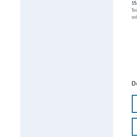
15
Tod
sol
D